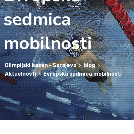
sedmica
mobilnosti
Olimpijski bazen - Sarajevo
blog
>
>
Aktuelnosti
Evropska sedmica mobilnosti
>