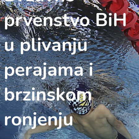
prvenstvo BiH
u plivanju
perajama i
brzinskom
ronjenju