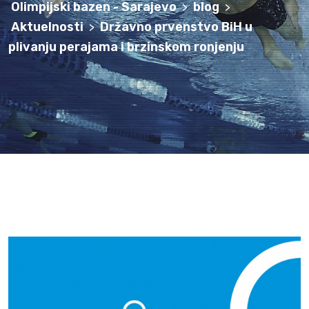
Olimpijski bazen - Sarajevo
blog
>
>
Aktuelnosti
Državno prvenstvo BiH u
>
plivanju perajama i brzinskom ronjenju