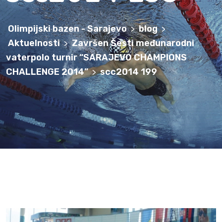
Olimpijski bazen - Sarajevo
blog
>
>
Aktuelnosti
Završen Šesti međunarodni
>
vaterpolo turnir “SARAJEVO CHAMPIONS
scc2014 199
>