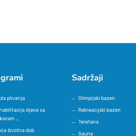
ogrami
Sadržaji
ola plivanja
Olimpijski bazen
habilitacija djece sa
Rekreacijski bazen
škoćam …
Teretana
eća životna dob
Sauna