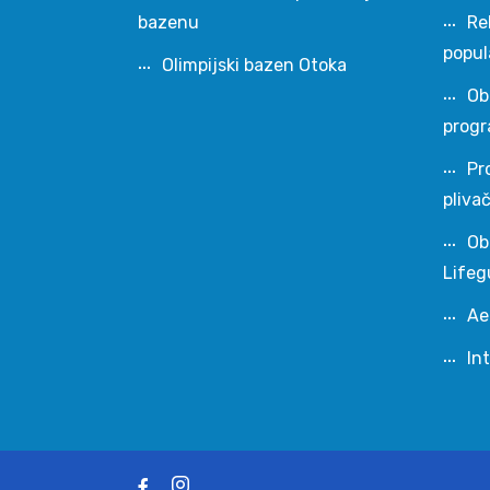
bazenu
Re
popul
Olimpijski bazen Otoka
Ob
progr
Pr
pliva
Ob
Lifeg
Ae
In