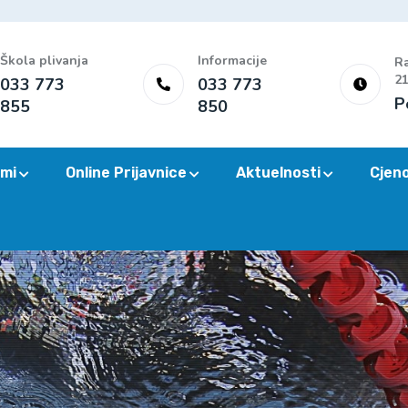
Škola plivanja
Informacije
Ra
21
033 773
033 773
P
855
850
mi
Online Prijavnice
Aktuelnosti
Cjen