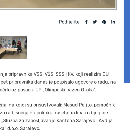
Podijelite
a pripravnika VSS, VŠS, SSS i KV, koji realizira JU
pet pripravnika danas je potpisalo ugovore o radu, na
ći kroz posao u JP „Olimpijski bazen Otoka“.
ja, na kojoj su prisustvovali: Mesud Peljto, pomoćnik
a rad, socijalnu politiku, raseljena lica i izbjeglice
U „Služba za zapošljavanje Kantona Sarajevo i Avdija
a“ d.o.o. Sarajevo.