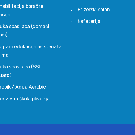
habilitacija boračke
Frizerski salon
acije …
Kafeterija
uka spasilaca (domaći
am)
ogram edukacije asistenata
čima
uka spasilaca (SSI
uard)
robik / Aqua Aerobic
tenzivna škola plivanja