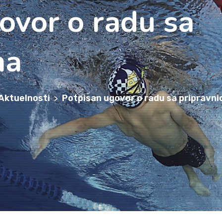
ovor o radu sa
Aktuelnosti
>