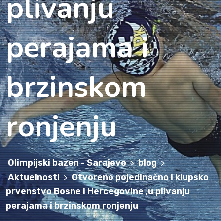
plivanju
perajama i
brzinskom
Olimpijski bazen - Sarajevo
blog
>
>
Aktuelnosti
Otvoreno pojedinačno i klupsko
>
prvenstvo Bosne i Hercegovine ,u plivanju