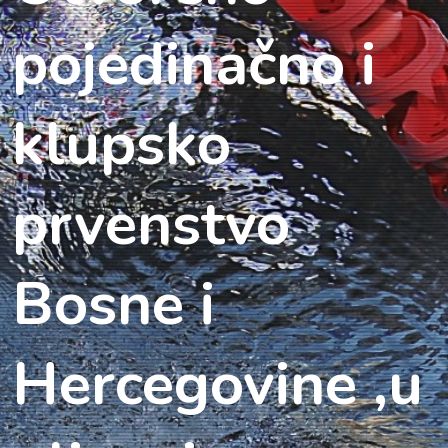
pojedinačno i
klupsko
prvenstvo
Bosne i
Hercegovine ,u