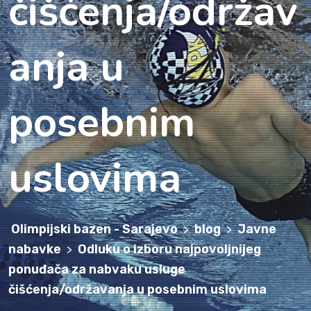
čišćenja/održav
anja u
posebnim
uslovima
Olimpijski bazen - Sarajevo
blog
Javne
>
>
nabavke
Odluku o izboru najpovoljnijeg
>
ponuđača za nabvaku usluge
čišćenja/održavanja u posebnim uslovima