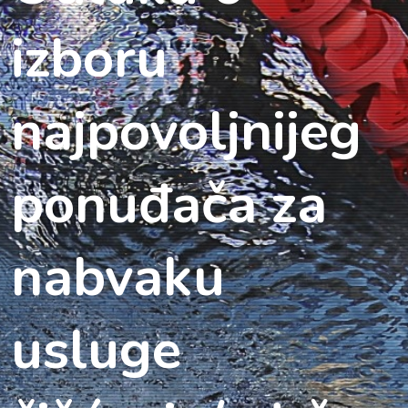
izboru
najpovoljnijeg
ponuđača za
nabvaku
usluge