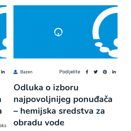
Podijelite
Bazen
Odluka o izboru
a
najpovoljnijeg ponuđača
a
– hemijska sredstva za
obradu vode
eks