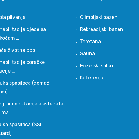
ola plivanja
Olimpijski bazen
habilitacija djece sa
Rekreacijski bazen
škoćam …
Teretana
eća životna dob
Sauna
habilitacija boračke
Frizerski salon
acije …
Kafeterija
uka spasilaca (domaći
am)
ogram edukacije asistenata
čima
uka spasilaca (SSI
uard)