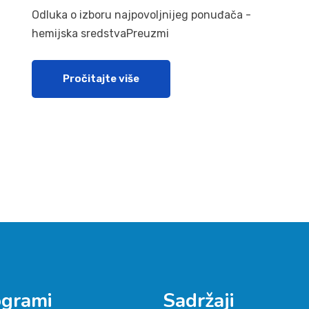
Odluka o izboru najpovoljnijeg ponuđača -
hemijska sredstvaPreuzmi
Pročitajte više
ogrami
Sadržaji