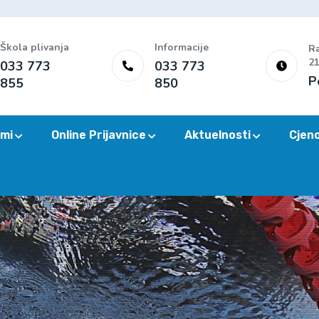
Škola plivanja
Informacije
Ra
21
033 773
033 773
P
855
850
mi
Online Prijavnice
Aktuelnosti
Cjen