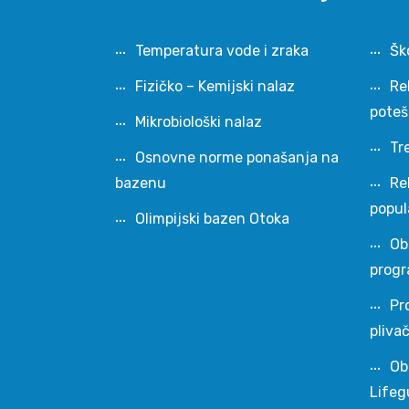
Temperatura vode i zraka
Šk
Fizičko – Kemijski nalaz
Re
pote
Mikrobiološki nalaz
Tr
Osnovne norme ponašanja na
bazenu
Re
popul
Olimpijski bazen Otoka
Ob
progr
Pr
pliva
Ob
Lifeg