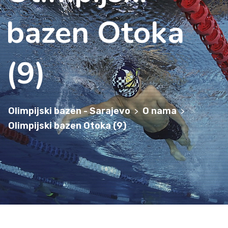
bazen Otoka
(9)
Olimpijski bazen - Sarajevo
O nama
>
>
Olimpijski bazen Otoka (9)