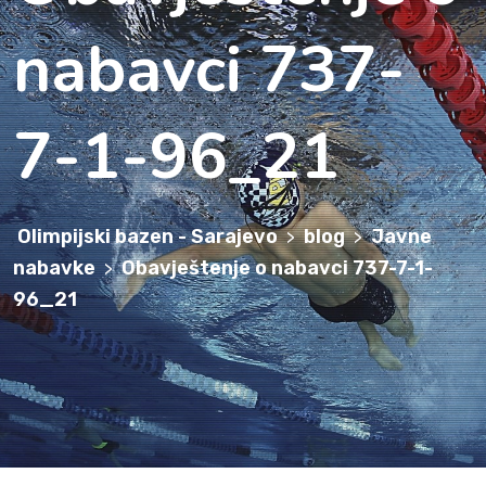
nabavci 737-
7-1-96_21
Olimpijski bazen - Sarajevo
blog
Javne
>
>
nabavke
Obavještenje o nabavci 737-7-1-
>
96_21