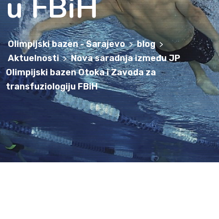
u FBiH
Olimpijski bazen - Sarajevo
blog
>
>
Aktuelnosti
Nova saradnja između JP
>
Olimpijski bazen Otoka i Zavoda za
transfuziologiju FBiH