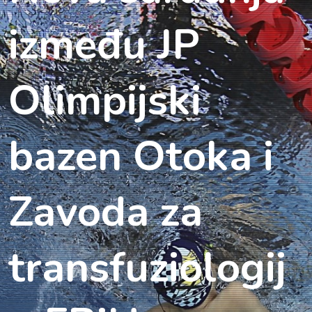
između JP
Olimpijski
bazen Otoka i
Zavoda za
transfuziologij