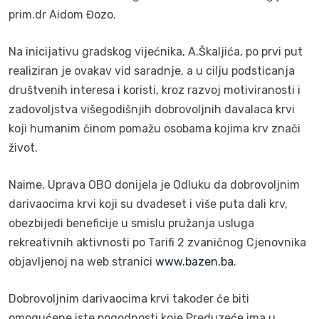
prim.dr Aidom Đozo.
Na inicijativu gradskog vijećnika, A.Škaljića, po prvi put
realiziran je ovakav vid saradnje, a u cilju podsticanja
društvenih interesa i koristi, kroz razvoj motiviranosti i
zadovoljstva višegodišnjih dobrovoljnih davalaca krvi
koji humanim činom pomažu osobama kojima krv znači
život.
Naime, Uprava OBO donijela je Odluku da dobrovoljnim
darivaocima krvi koji su dvadeset i više puta dali krv,
obezbijedi beneficije u smislu pružanja usluga
rekreativnih aktivnosti po Tarifi 2 zvaničnog Cjenovnika
objavljenoj na web stranici
www.bazen.ba
.
Dobrovoljnim darivaocima krvi također će biti
omogućene iste pogodnosti koje Preduzeće ima u