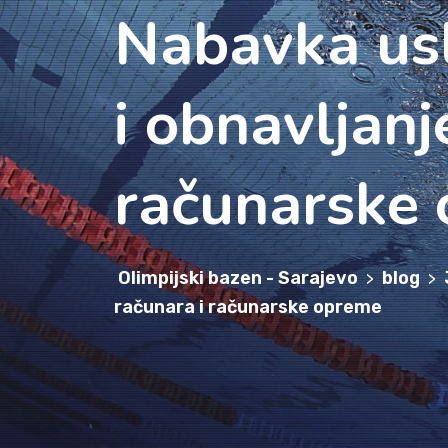
Nabavka usl
i obnavljanj
računarske
Olimpijski bazen - Sarajevo
blog
>
>
računara i računarske opreme