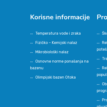
Korisne informacije
Pr
Temperatura vode i zraka
Šk
Fizičko – Kemijski nalaz
Re
pote
Mikrobiološki nalaz
Tr
Osnovne norme ponašanja na
bazenu
Re
popul
Olimpijski bazen Otoka
Ob
progr
Pr
pliva