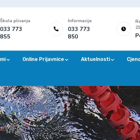
Škola plivanja
Informacije
Ra
21
033 773
033 773
P
855
850
mi
Online Prijavnice
Aktuelnosti
Cjen