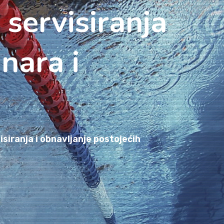
servisiranja
nara i
siranja i obnavljanje postojećih