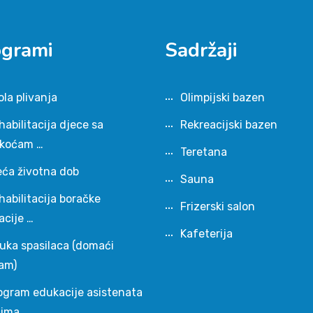
ogrami
Sadržaji
ola plivanja
Olimpijski bazen
habilitacija djece sa
Rekreacijski bazen
škoćam …
Teretana
eća životna dob
Sauna
habilitacija boračke
Frizerski salon
acije …
Kafeterija
uka spasilaca (domaći
am)
ogram edukacije asistenata
čima