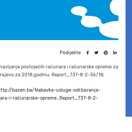
Podijelite
bnavljanje postojećih računara i računarske opreme za
Sarajevo za 2018.godinu. Report_737-8-2-36/18;
ttp://bazen.ba/Nabavka-usluge-održavanja-
unara-i-računarske-opreme…Report_737-8-2-