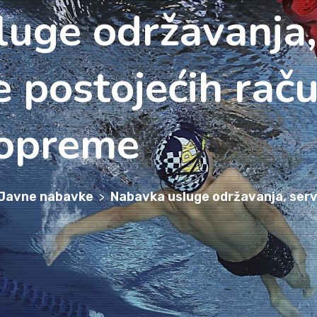
uge održavanja, 
e postojećih raču
 opreme
Javne nabavke
Nabavka usluge održavanja, servi
>